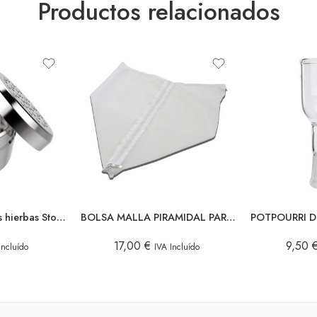
Productos relacionados
Cápsula monodosis hierbas Storz & Bickel para Crafty y Mighty
BOLSA MALLA PIRAMIDAL PARA LAVADORA
17,00
€
9,50
Incluído
IVA Incluído