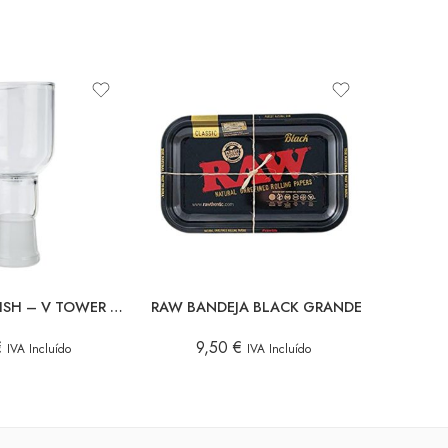
POTPOURRI DISH – V TOWER & EXTREME Q
RAW BANDEJA BLACK GRANDE
€
9,50
€
1
IVA Incluído
IVA Incluído