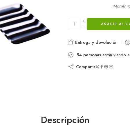
¡Mantén t
AÑADIR AL C
Entrega y devolución
54
personas
están viendo e
Compartir
Descripción