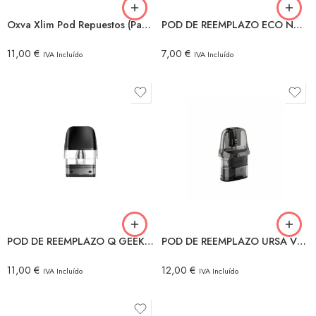
Oxva Xlim Pod Repuestos (Pack 3)
POD DE REEMPLAZO ECO NANO 2 uds.
11,00
€
7,00
€
IVA Incluído
IVA Incluído
1,2 Ω (8-12W)
0,8 Ω (12-18W)
0.8Ω
0,6 Ω (18-25W)
0.6Ω
POD DE REEMPLAZO Q GEEKVAPE 4 uds.
POD DE REEMPLAZO URSA V2 3 uds.
11,00
€
12,00
€
IVA Incluído
IVA Incluído