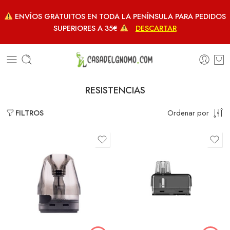
ENVÍOS GRATUITOS EN TODA LA PENÍNSULA PARA PEDIDOS
SUPERIORES A 35€
DESCARTAR
RESISTENCIAS
Ordenar por
FILTROS
0,4Ω
0,6Ω
1,2Ω
0,8Ω
0,8Ω
1,2Ω
0,6Ω