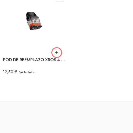
1.2Ω
1.0Ω
0.8Ω
0.6Ω
0.4Ω
POD DE REEMPLAZO XROS 4 uds.
12,50
€
IVA Incluído