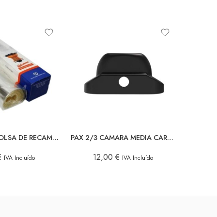
VOLCANO -BOLSA DE RECAMBIO 1X3 MTS.
PAX 2/3 CAMARA MEDIA CARGA
€
12,00
€
4
IVA Incluído
IVA Incluído