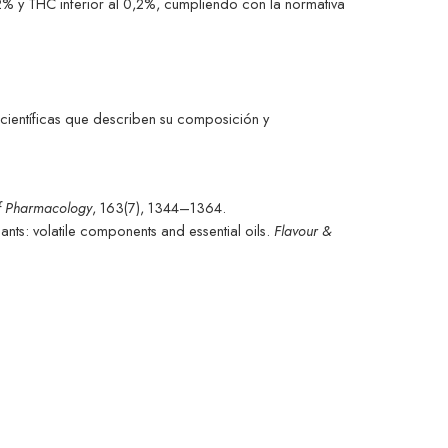
% y THC inferior al 0,2%, cumpliendo con la normativa
científicas que describen su composición y
 of Pharmacology
, 163(7), 1344–1364.
lants: volatile components and essential oils.
Flavour &