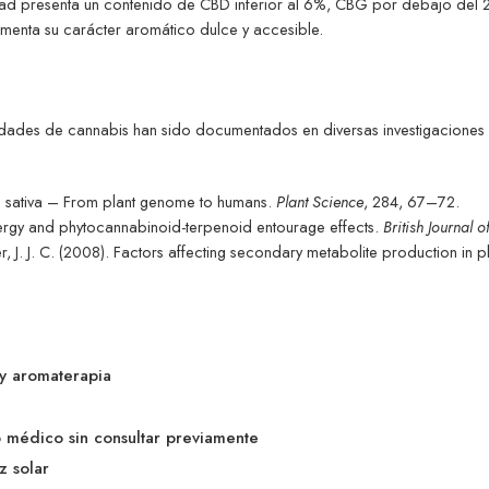
dad presenta un contenido de CBD inferior al 6%, CBG por debajo del 2
ementa su carácter aromático dulce y accesible.
edades de cannabis han sido documentados en diversas investigaciones 
is sativa – From plant genome to humans.
Plant Science
, 284, 67–72.
nergy and phytocannabinoid-terpenoid entourage effects.
British Journal
r, J. J. C. (2008). Factors affecting secondary metabolite production in p
y aromaterapia
o médico sin consultar previamente
z solar