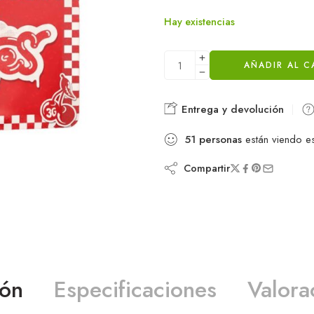
Hay existencias
AÑADIR AL C
Entrega y devolución
51
personas
están viendo e
Compartir
ión
Especificaciones
Valora