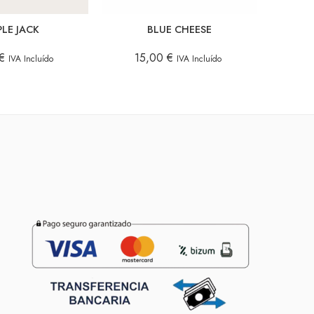
PLE JACK
BLUE CHEESE
€
15,00
€
1
IVA Incluído
IVA Incluído