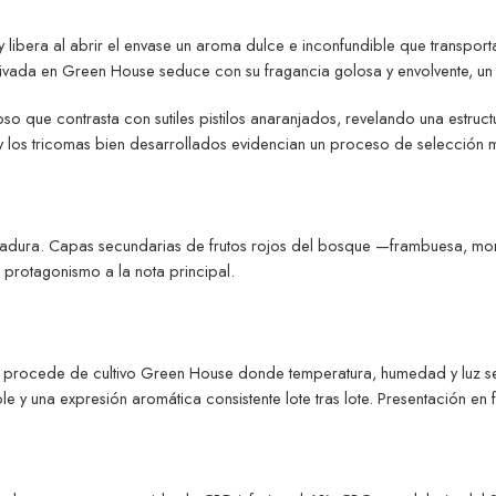
bera al abrir el envase un aroma dulce e inconfundible que transporta 
tivada en Green House seduce con su fragancia golosa y envolvente, un 
so que contrasta con sutiles pistilos anaranjados, revelando una estruc
 y los tricomas bien desarrollados evidencian un proceso de selección m
 madura. Capas secundarias de frutos rojos del bosque —frambuesa, mor
r protagonismo a la nota principal.
 procede de cultivo Green House donde temperatura, humedad y luz se con
le y una expresión aromática consistente lote tras lote. Presentación e