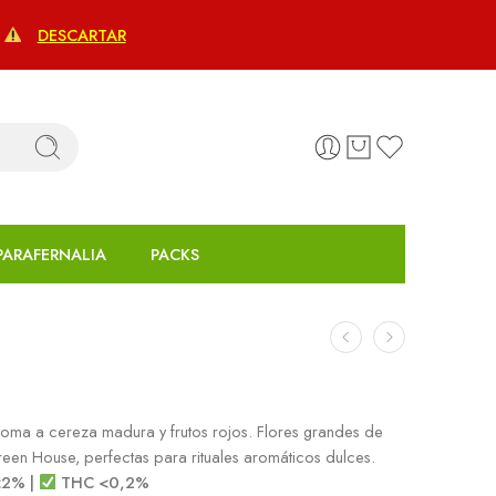
€
DESCARTAR
PARAFERNALIA
PACKS
 aroma a cereza madura y frutos rojos. Flores grandes de
reen House, perfectas para rituales aromáticos dulces.
2% |
THC <0,2%