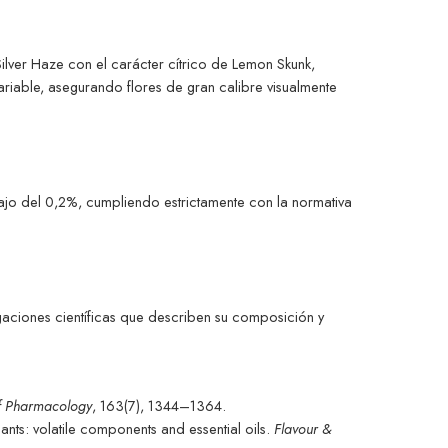
lver Haze con el carácter cítrico de Lemon Skunk,
ariable, asegurando flores de gran calibre visualmente
ajo del 0,2%, cumpliendo estrictamente con la normativa
gaciones científicas que describen su composición y
 of Pharmacology
, 163(7), 1344–1364.
lants: volatile components and essential oils.
Flavour &