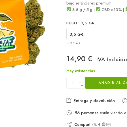
bajo estándares premium.
3,5 g / 5 g |
CBD >10% |
PESO
3,5 GR.
LIMPIAR
14,90
€
IVA Incluído
Hay existencias
AÑADIR AL C
Entrega y devolución
56
personas
están viendo e
Compartir