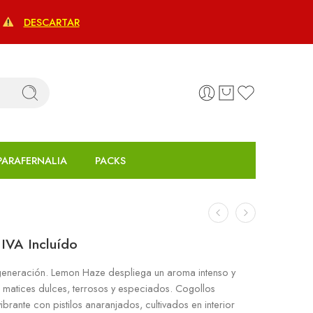
€
DESCARTAR
PARAFERNALIA
PACKS
IVA Incluído
a generación. Lemon Haze despliega un aroma intenso y
 matices dulces, terrosos y especiados. Cogollos
rante con pistilos anaranjados, cultivados en interior