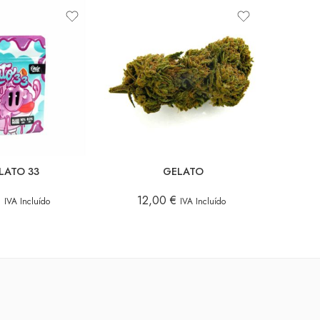
10 GR.
5 GR.
3 GR.
LATO 33
GELATO
€
12,00
€
1
IVA Incluído
IVA Incluído