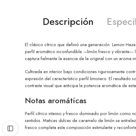
Descripción
Especi
El clásico cítrico que definió una generación. Lemon Haz
perfil aromático inconfundible —limón fresco y vibrante— la
captura fielmente la esencia de la original con un aroma i
Cultivada en interior bajo condiciones rigurosamente con
expresión del característico perfil limonero. El resultad
contraste visual que anticipa la potencia aromática de esta
Notas aromáticas
Perfil cítrico intenso y fresco dominado por limón como no
sentidos. Matices dulces de caramelo de limón se entrel
fresco completa esta composición estimulante y reconforta