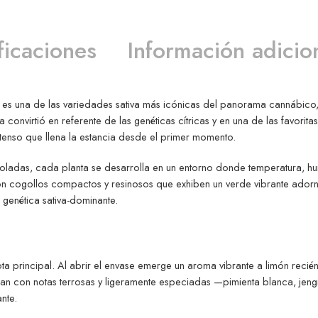
ficaciones
Información adicio
e es una de las variedades sativa más icónicas del panorama cannábico,
 convirtió en referente de las genéticas cítricas y en una de las favorit
ntenso que llena la estancia desde el primer momento.
troladas, cada planta se desarrolla en un entorno donde temperatura, h
o son cogollos compactos y resinosos que exhiben un verde vibrante ado
 genética sativa-dominante.
ta principal. Al abrir el envase emerge un aroma vibrante a limón recién 
azan con notas terrosas y ligeramente especiadas —pimienta blanca, j
nte.