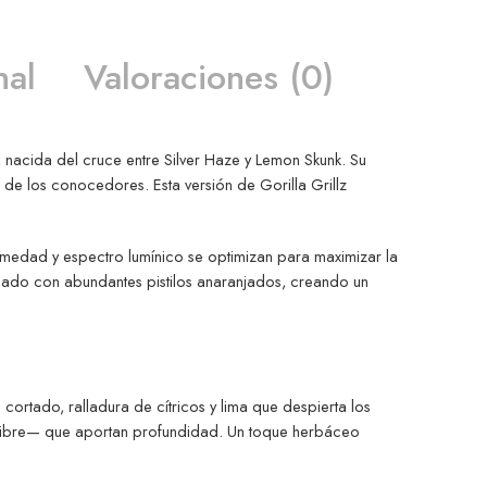
nal
Valoraciones (0)
 nacida del cruce entre Silver Haze y Lemon Skunk. Su
as de los conocedores. Esta versión de Gorilla Grillz
umedad y espectro lumínico se optimizan para maximizar la
rnado con abundantes pistilos anaranjados, creando un
cortado, ralladura de cítricos y lima que despierta los
engibre— que aportan profundidad. Un toque herbáceo