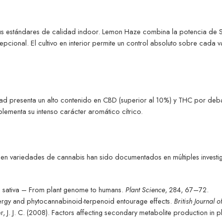
us estándares de calidad indoor. Lemon Haze combina la potencia de Si
cional. El cultivo en interior permite un control absoluto sobre cada v
dad presenta un alto contenido en CBD (superior al 10%) y THC por deb
ementa su intenso carácter aromático cítrico.
os en variedades de cannabis han sido documentados en múltiples investi
is sativa – From plant genome to humans.
Plant Science
, 284, 67–72.
nergy and phytocannabinoid-terpenoid entourage effects.
British Journal
r, J. J. C. (2008). Factors affecting secondary metabolite production in p