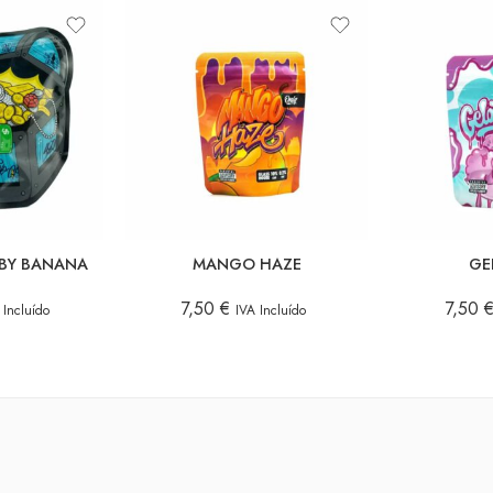
5 GR.
5 GR.
3,5 GR.
3,5 GR.
1 GR.
1 GR.
ABY BANANA
MANGO HAZE
GE
7,50
€
7,50
 Incluído
IVA Incluído