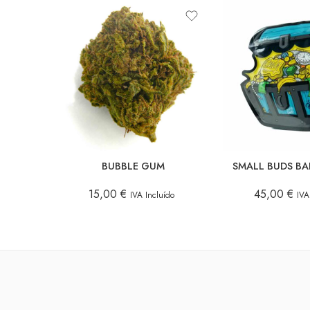
10 GR.
50 GR.
5 GR.
25 GR.
3 GR.
10 GR.
BUBBLE GUM
SMALL BUDS B
15,00
€
45,00
€
IVA Incluído
IVA