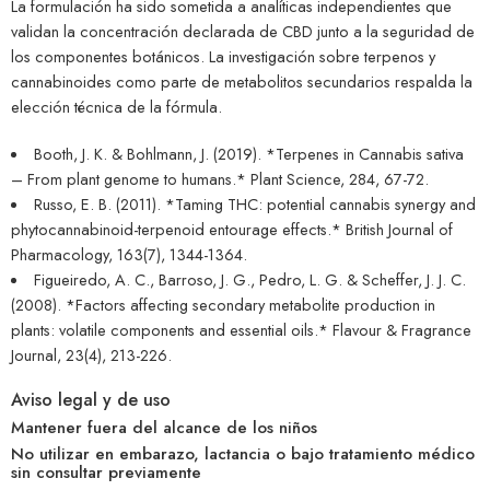
La formulación ha sido sometida a analíticas independientes que
validan la concentración declarada de CBD junto a la seguridad de
los componentes botánicos. La investigación sobre terpenos y
cannabinoides como parte de metabolitos secundarios respalda la
elección técnica de la fórmula.
Booth, J. K. & Bohlmann, J. (2019). *Terpenes in Cannabis sativa
– From plant genome to humans.* Plant Science, 284, 67-72.
Russo, E. B. (2011). *Taming THC: potential cannabis synergy and
phytocannabinoid-terpenoid entourage effects.* British Journal of
Pharmacology, 163(7), 1344-1364.
Figueiredo, A. C., Barroso, J. G., Pedro, L. G. & Scheffer, J. J. C.
(2008). *Factors affecting secondary metabolite production in
plants: volatile components and essential oils.* Flavour & Fragrance
Journal, 23(4), 213-226.
Aviso legal y de uso
Mantener fuera del alcance de los niños
No utilizar en embarazo, lactancia o bajo tratamiento médico
sin consultar previamente