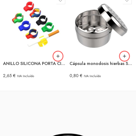
ANILLO SILICONA PORTA CIGARROS
Cápsula monodosis hierbas Storz & Bickel para Crafty y Mighty
2,65
€
0,80
€
IVA Incluído
IVA Incluído