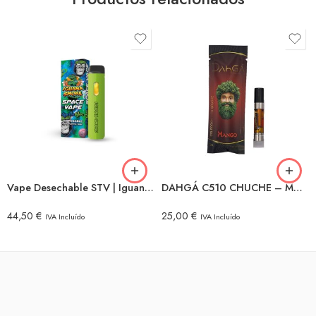
Vape Desechable STV | Iguana Smoke | Gorilla Glue | 2 ml.
DAHGÁ C510 CHUCHE – MANGO
44,50
€
25,00
€
IVA Incluído
IVA Incluído